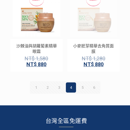
沙棘油與胡蘿蔔素精華
小麥胚芽精華去角質面
眼霜
膜
NT$
1,580
NT$
1,280
NT$
880
NT$
880
1
2
3
4
5
6
台灣全區免運費