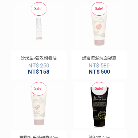
沙漠型-強效潤唇油
蜂蜜海泥洗面凝露
NT$
250
NT$
580
NT$
158
NT$
500
橄欖杜氏藻礦物泥面
純泥炭面膜