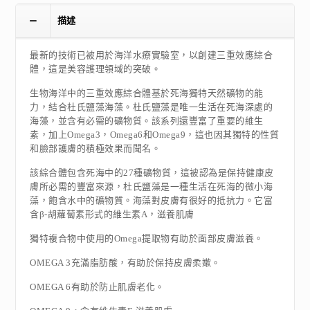
描述
最新的技術已被用於海洋水療實驗室，以創建三重效應綜合
體，這是美容護理領域的突破。
生物海洋中的三重效應綜合體基於死海獨特天然礦物的能
力，結合杜氏鹽藻海藻。杜氏鹽藻是唯一生活在死海深處的
海藻，並含有必需的礦物質。該系列還豐富了重要的維生
素，加上Omega3，Omega6和Omega9，這也因其獨特的性質
和臉部護膚的積極效果而聞名。
該綜合體包含死海中的27種礦物質，這被認為是保持健康皮
膚所必需的豐富來源，杜氏鹽藻是一種生活在死海的微小海
藻，飽含水中的礦物質。海藻對皮膚有很好的抵抗力。它富
含β-胡蘿蔔素形式的維生素A，滋養肌膚
獨特複合物中使用的Omega提取物有助於面部皮膚滋養。
OMEGA 3充滿脂肪酸，有助於保持皮膚柔嫰。
OMEGA 6有助於防止肌膚老化。