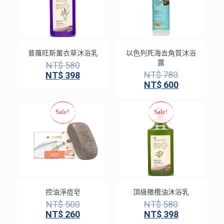
普羅旺斯薰衣草沐浴乳
以色列死海去角質沐浴
露
NT$
580
NT$
780
NT$
398
NT$
600
控油淨痘皂
頂級橄欖油沐浴乳
NT$
500
NT$
580
NT$
260
NT$
398