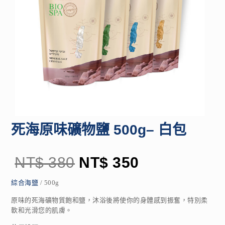
死海原味礦物鹽 500g– 白包
NT$
380
NT$
350
綜合海鹽
/ 500g
原味的死海礦物質飽和鹽，沐浴後將使你的身體感到振奮，特別柔
軟和光滑您的肌膚。