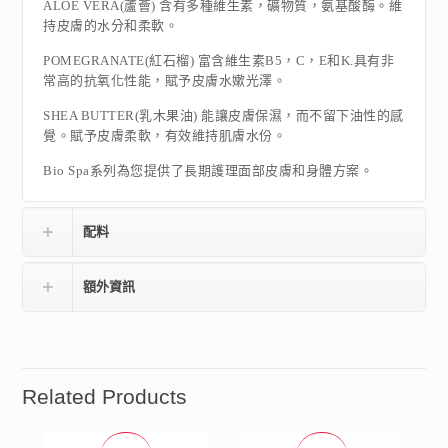
ALOE VERA(蘆薈) 含有多種維生素，礦物質，氨基酸酶。維
持皮膚的水分和柔軟。
POMEGRANATE(紅石榴) 富含維生素B5，C，E和K.具有非
常高的抗氧化性能，賦予皮膚水嫰光澤。
SHEA BUTTER(乳木果油) 能讓皮膚保濕，而不留下油性的感
覺。賦予皮膚柔軟，有效維持肌膚水份。
Bio Spa系列為您提供了長期護理面部皮膚和身體方案。
配料
額外資訊
Related Products