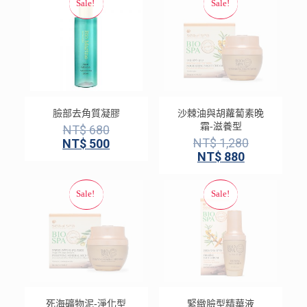
臉部去角質凝膠
沙棘油與胡蘿蔔素晚
霜-滋養型
NT$
680
NT$
1,280
NT$
500
NT$
880
死海礦物泥-淨化型
緊緻臉型精華液