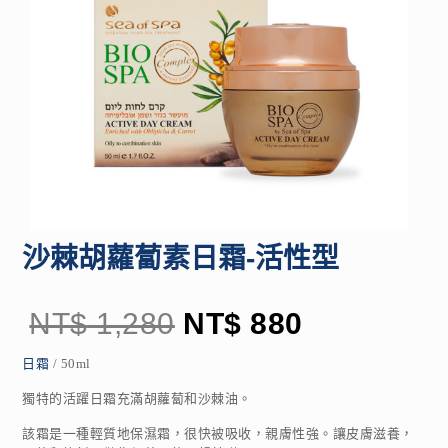
沙棘胡蘿蔔素日霜-活性型
NT$
1,280
NT$
880
日霜
/ 50ml
獨特的活躍日霜充滿胡蘿蔔和沙棘油。
該霜是一種輕質地保濕霜，很快被吸收，親膚性強。讓皮膚滋養，