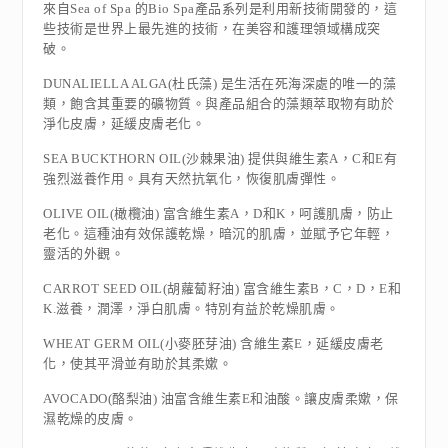
來自Sea of Spa 的Bio Spa產品系列是利用新技術開發的，這
些技術是世界上最先進的技術，在美容和護理領域構成突
破。
DUNALIELLA ALGA(杜氏藻) 是生活在死海深處的唯一的藻
類，飽含其重要的礦物質。與產品組合的藻類萃取物有助於
淨化皮膚，延緩皮膚老化。
SEA BUCKTHORN OIL(沙棘果油) 提供與維生素A，C和E有
強烈滋養作用。具有天然抗氧化，恢復肌膚彈性。
OLIVE OIL(橄欖油) 富含維生素A，D和K，呵護肌膚，防止
老化。這種油有效保護乾燥，暗沉的肌膚，並賦予它年輕，
靈活的外觀。
CARROT SEED OIL(胡蘿蔔籽油) 富含維生素B，C，D，E和
K.滋養，潤澤，淨白肌膚。特別有益於乾燥肌膚。
WHEAT GERM OIL(小麥胚芽油) 含維生素E，延緩皮膚老
化，使其平滑並有助於其柔嫰。
AVOCADO(酪梨油) 油富含維生素E和油酸。讓皮膚柔嫰，保
濕乾燥的皮膚。