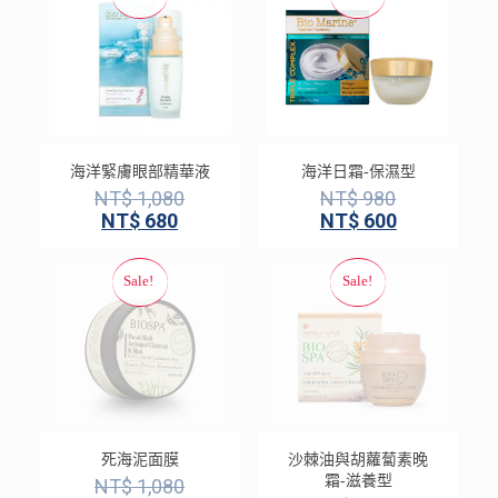
海洋緊膚眼部精華液
海洋日霜-保濕型
NT$
1,080
NT$
980
NT$
680
NT$
600
死海泥面膜
沙棘油與胡蘿蔔素晚
霜-滋養型
NT$
1,080