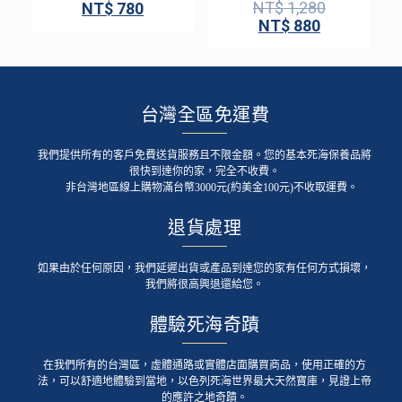
NT$
1,280
NT$
780
NT$
880
台灣全區免運費
我們提供所有的客戶免費送貨服務且不限金額。您的基本死海保養品將
很快到達你的家，完全不收費。
非台灣地區線上購物滿台幣3000元(約美金100元)不收取運費。
退貨處理
如果由於任何原因，我們延遲出貨或產品到達您的家有任何方式損壞，
我們將很高興退還給您。
體驗死海奇蹟
在我們所有的台灣區，虛體通路或實體店面購買商品，使用正確的方
法，可以舒適地體驗到當地，以色列死海世界最大天然寶庫，見證上帝
的應許之地奇蹟。