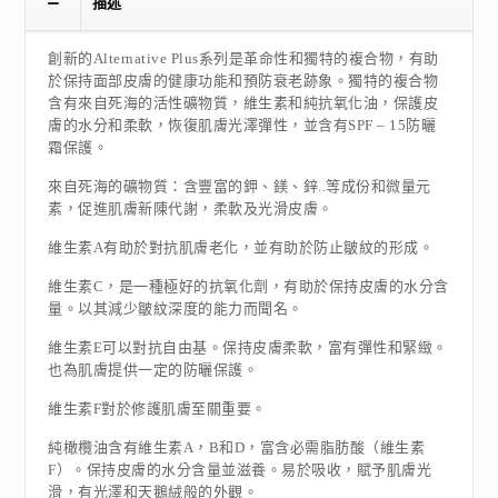
描述
創新的Alternative Plus系列是革命性和獨特的複合物，有助
於保持面部皮膚的健康功能和預防衰老跡象。獨特的複合物
含有來自死海的活性礦物質，維生素和純抗氧化油，保護皮
膚的水分和柔軟，恢復肌膚光澤彈性，並含有SPF – 15防曬
霜保護。
來自死海的礦物質：含豐富的鉀、鎂、鋅..等成份和微量元
素，促進肌膚新陳代謝，柔軟及光滑皮膚。
維生素A有助於對抗肌膚老化，並有助於防止皺紋的形成。
維生素C，是一種極好的抗氧化劑，有助於保持皮膚的水分含
量。以其減少皺紋深度的能力而聞名。
維生素E可以對抗自由基。保持皮膚柔軟，富有彈性和緊緻。
也為肌膚提供一定的防曬保護。
維生素F對於修護肌膚至關重要。
純橄欖油含有維生素A，B和D，富含必需脂肪酸（維生素
F）。保持皮膚的水分含量並滋養。易於吸收，賦予肌膚光
滑，有光澤和天鵝絨般的外觀。