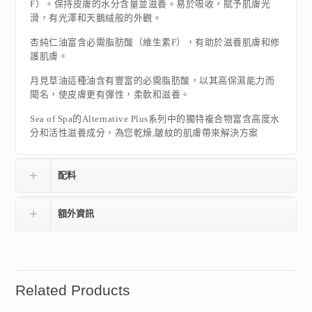
F）。保持皮膚的水分含量並滋養。易於吸收，賦予肌膚光
滑，有光澤和天鵝絨般的外觀。
杏純仁油富含必需脂肪酸（維生素F），有助於滋養肌膚和修
護肌膚。
月見草油這種油含有豐富的必需脂肪酸，以其高保濕能力而
聞名，使皮膚更有彈性，柔軟和滋養。
Sea of​​ Spa的Alternative Plus系列中的獨特複合物富含高度水
分和活性滋養成分，為您乾燥,皺紋的肌膚帶來解決方案
配料
額外資訊
Related Products