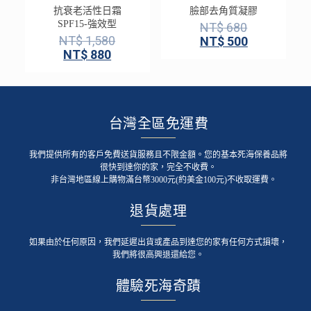
抗衰老活性日霜
臉部去角質凝膠
SPF15-強效型
NT$
680
NT$
1,580
NT$
500
NT$
880
台灣全區免運費
我們提供所有的客戶免費送貨服務且不限金額。您的基本死海保養品將
很快到達你的家，完全不收費。
非台灣地區線上購物滿台幣3000元(約美金100元)不收取運費。
退貨處理
如果由於任何原因，我們延遲出貨或產品到達您的家有任何方式損壞，
我們將很高興退還給您。
體驗死海奇蹟