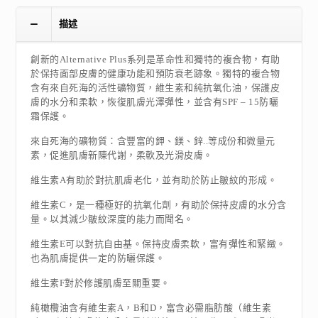
描述
創新的Alternative Plus系列是革命性和獨特的複合物，有助
於保持面部皮膚的健康功能和預防衰老跡象。獨特的複合物
含有來自死海的活性礦物質，維生素和純抗氧化油，保護皮
膚的水分和柔軟，恢復肌膚光澤彈性，並含有SPF – 15防曬
霜保護。
來自死海的礦物質：含豐富的鉀、鎂、鋅..等成份和微量元
素，促進肌膚新陳代謝，柔軟及光滑皮膚。
維生素A有助於對抗肌膚老化，並有助於防止皺紋的形成。
維生素C，是一種極好的抗氧化劑，有助於保持皮膚的水分含
量。以其減少皺紋深度的能力而聞名。
維生素E可以對抗自由基。保持皮膚柔軟，富有彈性和緊緻。
也為肌膚提供一定的防曬保護。
維生素F對於修護肌膚至關重要。
純橄欖油含有維生素A，B和D，富含必需脂肪酸（維生素