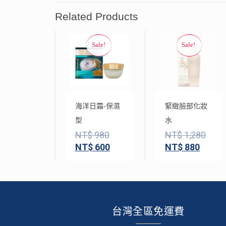
Related Products
海洋日霜-保濕
緊緻臉部化妝
型
水
NT$
980
NT$
1,280
NT$
600
NT$
880
台灣全區免運費