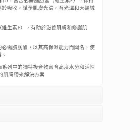
和D，富含必需脂肪酸（維生素F）。保持
易於吸收，賦予肌膚光滑，有光澤和天鵝絨
（維生素F），有助於滋養肌膚和修護肌
的必需脂肪酸，以其高保濕能力而聞名，使
養。
native Plus系列中的獨特複合物富含高度水分和活性
的肌膚帶來解決方案