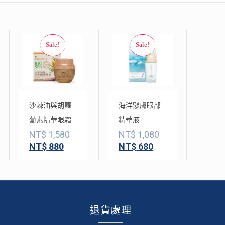
沙棘油與胡蘿
海洋緊膚眼部
蔔素精華眼霜
精華液
NT$
1,580
NT$
1,080
NT$
880
NT$
680
退貨處理