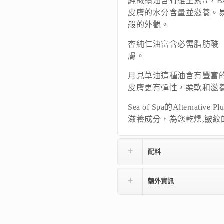
純橄欖油含有維生素A，B
皮膚的水分含量並滋養。
般的外觀。
杏純仁油富含必需脂肪酸
膚。
月見草油這種油含有豐富
皮膚更有彈性，柔軟和滋
Sea of​​ Spa的Alter
滋養成分，為您乾燥,皺紋
配料
額外資訊