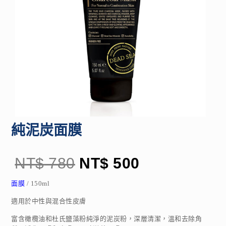
純泥炭面膜
NT$
780
NT$
500
面膜
/ 150ml
適用於中性與混合性皮膚
富含橄欖油和杜氏鹽藻粉純淨的泥炭粉，深層清潔，溫和去除角