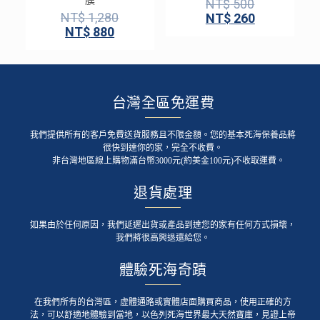
膜
NT$
500
NT$
1,280
NT$
260
NT$
880
台灣全區免運費
我們提供所有的客戶免費送貨服務且不限金額。您的基本死海保養品將
很快到達你的家，完全不收費。
非台灣地區線上購物滿台幣3000元(約美金100元)不收取運費。
退貨處理
如果由於任何原因，我們延遲出貨或產品到達您的家有任何方式損壞，
我們將很高興退還給您。
體驗死海奇蹟
在我們所有的台灣區，虛體通路或實體店面購買商品，使用正確的方
法，可以舒適地體驗到當地，以色列死海世界最大天然寶庫，見證上帝