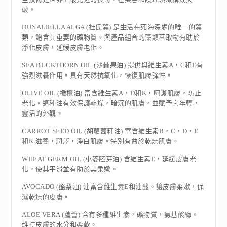
破。
DUNALIELLA ALGA (杜氏藻) 是生活在死海深處的唯一的藻
類，飽含其重要的礦物質。與產品組合的藻類萃取物有助於
淨化皮膚，延緩皮膚老化。
SEA BUCKTHORN OIL (沙棘果油) 提供與維生素A，C和E有
強烈滋養作用。具有天然抗氧化，恢復肌膚彈性。
OLIVE OIL (橄欖油) 富含維生素A，D和K，呵護肌膚，防止
老化。這種油有效保護乾燥，暗沉的肌膚，並賦予它年輕，
靈活的外觀。
CARROT SEED OIL (胡蘿蔔籽油) 富含維生素B，C，D，E
和K.滋養，潤澤，淨白肌膚。特別有益於乾燥肌膚。
WHEAT GERM OIL (小麥胚芽油) 含維生素E，延緩皮膚老
化，使其平滑並有助於其柔嫰。
AVOCADO (酪梨油) 油富含維生素E和油酸。讓皮膚柔嫰，保
濕乾燥的皮膚。
ALOE VERA (蘆薈) 含有多種維生素，礦物質，氨基酸酶。
維持皮膚的水分和柔軟。