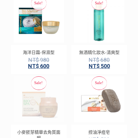
海洋日霜-保濕型
無酒精化妝水-清爽型
NT$
980
NT$
680
NT$
600
NT$
500
小麥胚芽精華去角質面
控油淨痘皂