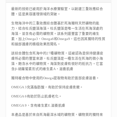
最新的技術已被用於海洋水療實驗室，以創建三重效應綜合
體，這是美容護理領域的突破。
生物海洋中的三重效應綜合體基於死海獨特天然礦物的能
力，結合杜氏鹽藻海藻。杜氏鹽藻是唯一生活在死海深處的
海藻，並含有必需的礦物質。該系列還豐富了重要的維生
素，加上Omega3，Omega6和Omega9，這也因其獨特的性質
和臉部護膚的積極效果而聞名。
該綜合體包含死海中的27種礦物質，這被認為是保持健康皮
膚所必需的豐富來源，杜氏鹽藻是一種生活在死海的微小海
藻，飽含水中的礦物質。海藻對皮膚有很好的抵抗力。它富
含β-胡蘿蔔素形式的維生素A，滋養肌膚
獨特複合物中使用的Omega提取物有助於面部皮膚滋養。
OMEGA 3充滿脂肪酸，有助於保持皮膚柔嫰。
OMEGA 6有助於防止肌膚老化。
OMEGA 9，含有維生素E.滋養肌膚
本產品是基於來自死海最深水域的礦物質，礦物質的獨特來