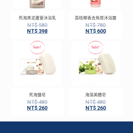
死海黑泥蘆薈沐浴乳
荔枝椰香去角質沐浴露
NT$
580
NT$
780
NT$
398
NT$
600
死海鹽皂
海藻美體皂
NT$
480
NT$
480
NT$
260
NT$
260