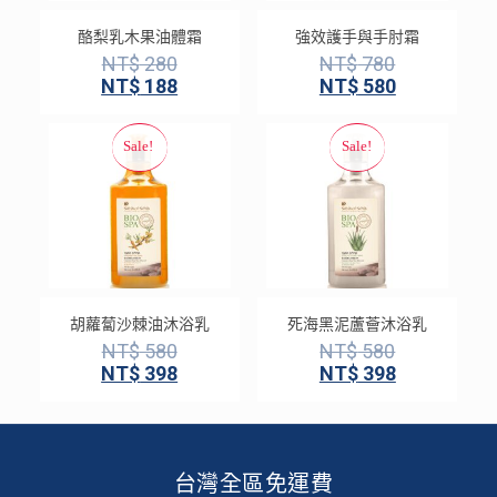
酪梨乳木果油體霜
強效護手與手肘霜
NT$
280
NT$
780
NT$
188
NT$
580
胡蘿蔔沙棘油沐浴乳
死海黑泥蘆薈沐浴乳
NT$
580
NT$
580
NT$
398
NT$
398
台灣全區免運費