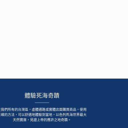
體驗死海奇蹟
在我們所有的台灣區，虛體通路或實體店面購買商品，使用
正確的方法，可以舒適地體驗到當地，以色列死海世界最大
天然寶庫，見證上帝的應許之地奇蹟。