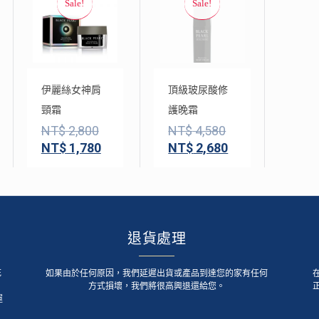
伊麗絲女神肩
頂級玻尿酸修
頸霜
護晚霜
NT$
2,800
NT$
4,580
NT$
1,780
NT$
2,680
退貨處理
死
如果由於任何原因，我們延遲出貨或產品到達您的家有任何
方式損壞，我們將很高興退還給您。
運