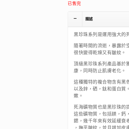
已售完
描述
黑珍珠系列是運用強大的
隨著時間的流逝，暴露於
很快變得乾燥又有皺紋。
頂級黑珍珠系列產品基於
康，同時防止肌膚老化。
這種獨特的複合物含有黑色
以及鋅，硒，鈦和蛋白質
嫰。
死海礦物質也是黑珍珠的
這些礦物質，包括鎂，鈣
鍶，幾千年來有效延緩衰
，撫平皺紋，並且增加皮