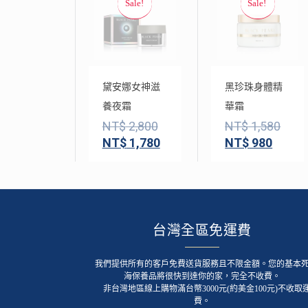
黛安娜女神滋
黑珍珠身體精
養夜霜
華霜
NT$
2,800
NT$
1,580
NT$
1,780
NT$
980
台灣全區免運費
我們提供所有的客戶免費送貨服務且不限金額。您的基本
海保養品將很快到達你的家，完全不收費。
非台灣地區線上購物滿台幣3000元(約美金100元)不收取
費。