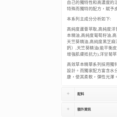
自己的獨特性和高濃度的
特殊而獨特的配方，賦予
本系列主成分分析如下:
高純度蘆薈萃取,高純度洋
本精油,高純度葡萄籽油,
天竺葵精油,高純度黑芝麻
鈣）,天竺葵精油(能平衡
增強肌膚抵抗力),洋甘菊萃
高效草本精華系列採用獨
設計。而獨家配方富含水
康，使其柔軟，彈性光澤
配料
額外資訊