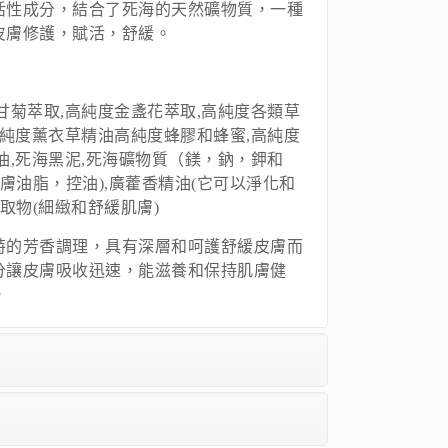
活性成分，結合了死海的天然礦物質，一種
皮膚修護，賦活，舒緩。
甘菊萃取,高純度金盞花萃取,高純度各類草
高純度薰衣草精油高純度蜂膠和蜂蜜,高純度
油,死海黑泥,死海礦物質（鎂，鈉，鉀和
皮膚油脂，控油),廣藿香精油(它可以淨化和
取物(細緻和舒緩肌膚)
特的芳香調理，具有深層和呵護舒緩皮膚而
分讓皮膚吸收迅速，能滋養和保持肌膚健
。