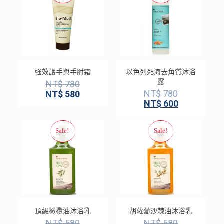
強效護手與手肘霜
以色列死海去角質沐浴
露
NT$
780
NT$
780
NT$
580
NT$
600
頂級橄欖油沐浴乳
胡蘿蔔沙棘油沐浴乳
NT$
580
NT$
580