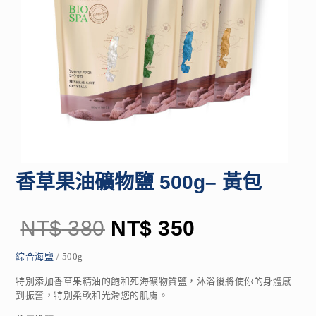
香草果油礦物鹽 500g– 黃包
NT$
380
NT$
350
綜合海鹽
/ 500g
特別添加香草果精油的飽和死海礦物質鹽，沐浴後將使你的身體感
到振奮，特別柔軟和光滑您的肌膚。