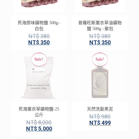
死海原味礦物鹽 500g–
普羅旺斯薰衣草油礦物
白包
鹽 500g –紫包
NT$
380
NT$
380
NT$
350
NT$
350
死海薰衣草礦物鹽-25
天然洗髮黑泥
公斤
NT$
980
NT$
8,000
NT$
499
NT$
5,000