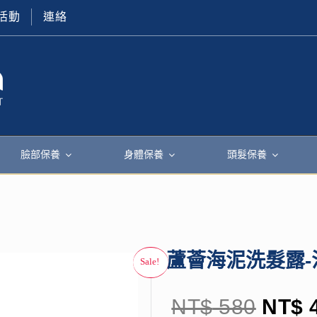
活動
連絡
臉部保養
身體保養
頭髮保養
蘆薈海泥洗髮露-
NT$
580
NT$