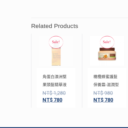
Related Products
角蛋白澳洲堅
橄欖蜂蜜護髮
果頭髮精華液
保養霜-滋潤型
NT$
1,280
NT$
980
NT$
780
NT$
780