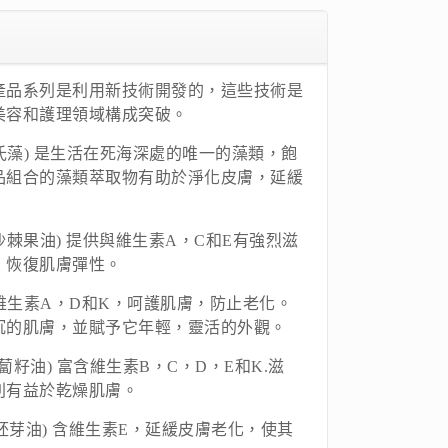
io Spa產品系列是利用新技術開發的，這些技術是
美容和護理領域構成突破。
A(杜氏藻) 是生活在死海深處的唯一的藻類，飽
品組合的藻類萃取物有助於淨化皮膚，延緩
IL(沙棘果油) 提供與維生素A，C和E有強烈滋
，恢復肌膚彈性。
 富含維生素A，D和K，呵護肌膚，防止老化。
沉的肌膚，並賦予它年輕，靈活的外觀。
(胡蘿蔔籽油) 富含維生素B，C，D，E和K.滋
別有益於乾燥肌膚。
(小麥胚芽油) 含維生素E，延緩皮膚老化，使其