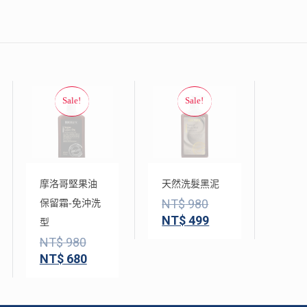
摩洛哥堅果油
天然洗髮黑泥
NT$
980
保留霜-免沖洗
NT$
499
型
NT$
980
NT$
680