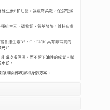
油富含維生素E和油酸。讓皮膚柔嫰，保濕乾燥
 含有多種維生素，礦物質，氨基酸酶。維持皮膚
榴) 富含維生素B5，C，E和K.具有非常高的
嫰光澤。
木果油) 能讓皮膚保濕，而不留下油性的感覺。賦
膚水份。
了長期護理面部皮膚和身體方案。