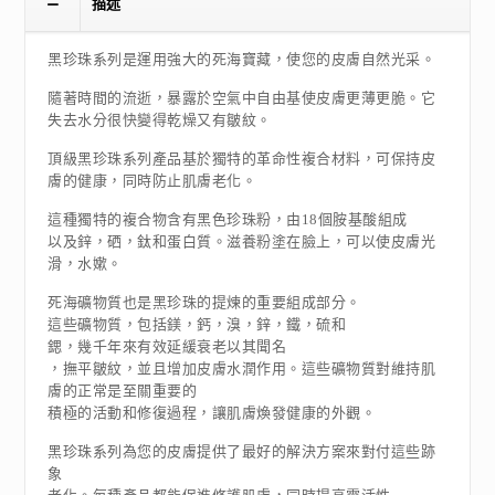
描述
黑珍珠系列是運用強大的死海寶藏，使您的皮膚自然光采。
隨著時間的流逝，暴露於空氣中自由基使皮膚更薄更脆。它
失去水分很快變得乾燥又有皺紋。
頂級黑珍珠系列產品基於獨特的革命性複合材料，可保持皮
膚的健康，同時防止肌膚老化。
這種獨特的複合物含有黑色珍珠粉，由18個胺基酸組成
以及鋅，硒，鈦和蛋白質。滋養粉塗在臉上，可以使皮膚光
滑，水嫰。
死海礦物質也是黑珍珠的提煉的重要組成部分。
這些礦物質，包括鎂，鈣，溴，鋅，鐵，硫和
鍶，幾千年來有效延緩衰老以其聞名
，撫平皺紋，並且增加皮膚水潤作用。這些礦物質對維持肌
膚的正常是至關重要的
積極的活動和修復過程，讓肌膚煥發健康的外觀。
黑珍珠系列為您的皮膚提供了最好的解決方案來對付這些跡
象