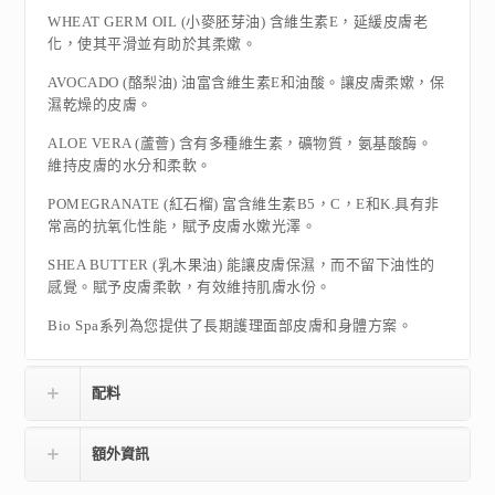
WHEAT GERM OIL (小麥胚芽油) 含維生素E，延緩皮膚老
化，使其平滑並有助於其柔嫰。
AVOCADO (酪梨油) 油富含維生素E和油酸。讓皮膚柔嫰，保
濕乾燥的皮膚。
ALOE VERA (蘆薈) 含有多種維生素，礦物質，氨基酸酶。
維持皮膚的水分和柔軟。
POMEGRANATE (紅石榴) 富含維生素B5，C，E和K.具有非
常高的抗氧化性能，賦予皮膚水嫰光澤。
SHEA BUTTER (乳木果油) 能讓皮膚保濕，而不留下油性的
感覺。賦予皮膚柔軟，有效維持肌膚水份。
Bio Spa系列為您提供了長期護理面部皮膚和身體方案。
配料
額外資訊