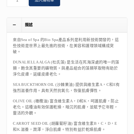
量
描述
來自Sea of Spa 的Bio Spa產品系列是利用新技術開發的，這
些技術是世界上最先進的技術，在美容和護理領域構成突
破。
DUNALIELLA ALGA (杜氏藻) 是生活在死海深處的唯一的藻
類，飽含其重要的礦物質。與產品組合的藻類萃取物有助於
淨化皮膚，延緩皮膚老化。
SEA BUCKTHORN OIL (沙棘果油) 提供與維生素A，C和E有
強烈滋養作用。具有天然抗氧化，恢復肌膚彈性。
OLIVE OIL (橄欖油) 富含維生素A，D和K，呵護肌膚，防止
老化。這種油有效保護乾燥，暗沉的肌膚，並賦予它年輕，
靈活的外觀。
CARROT SEED OIL (胡蘿蔔籽油) 富含維生素B，C，D，E
和K.滋養，潤澤，淨白肌膚。特別有益於乾燥肌膚。