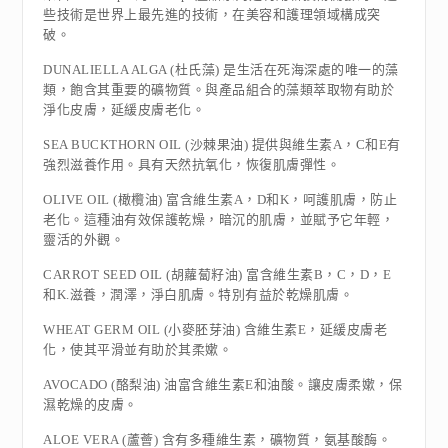
些技術是世界上最先進的技術，在美容和護理領域構成突
破。
DUNALIELLA ALGA (杜氏藻) 是生活在死海深處的唯一的藻
類，飽含其重要的礦物質。與產品組合的藻類萃取物有助於
淨化皮膚，延緩皮膚老化。
SEA BUCKTHORN OIL (沙棘果油) 提供與維生素A，C和E有
強烈滋養作用。具有天然抗氧化，恢復肌膚彈性。
OLIVE OIL (橄欖油) 富含維生素A，D和K，呵護肌膚，防止
老化。這種油有效保護乾燥，暗沉的肌膚，並賦予它年輕，
靈活的外觀。
CARROT SEED OIL (胡蘿蔔籽油) 富含維生素B，C，D，E
和K.滋養，潤澤，淨白肌膚。特別有益於乾燥肌膚。
WHEAT GERM OIL (小麥胚芽油) 含維生素E，延緩皮膚老
化，使其平滑並有助於其柔嫰。
AVOCADO (酪梨油) 油富含維生素E和油酸。讓皮膚柔嫰，保
濕乾燥的皮膚。
ALOE VERA (蘆薈) 含有多種維生素，礦物質，氨基酸酶。