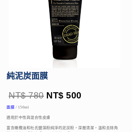
純泥炭面膜
NT$
780
NT$
500
面膜
/ 150ml
適用於中性與混合性皮膚
富含橄欖油和杜氏鹽藻粉純淨的泥炭粉，深層清潔，溫和去除角