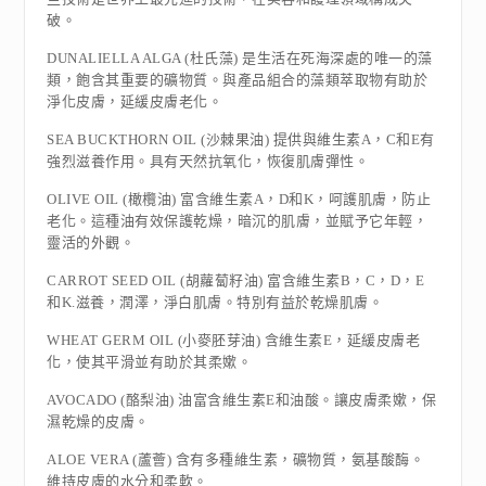
破。
DUNALIELLA ALGA (杜氏藻) 是生活在死海深處的唯一的藻
類，飽含其重要的礦物質。與產品組合的藻類萃取物有助於
淨化皮膚，延緩皮膚老化。
SEA BUCKTHORN OIL (沙棘果油) 提供與維生素A，C和E有
強烈滋養作用。具有天然抗氧化，恢復肌膚彈性。
OLIVE OIL (橄欖油) 富含維生素A，D和K，呵護肌膚，防止
老化。這種油有效保護乾燥，暗沉的肌膚，並賦予它年輕，
靈活的外觀。
CARROT SEED OIL (胡蘿蔔籽油) 富含維生素B，C，D，E
和K.滋養，潤澤，淨白肌膚。特別有益於乾燥肌膚。
WHEAT GERM OIL (小麥胚芽油) 含維生素E，延緩皮膚老
化，使其平滑並有助於其柔嫰。
AVOCADO (酪梨油) 油富含維生素E和油酸。讓皮膚柔嫰，保
濕乾燥的皮膚。
ALOE VERA (蘆薈) 含有多種維生素，礦物質，氨基酸酶。
維持皮膚的水分和柔軟。