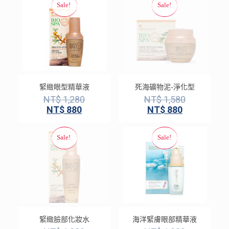
緊緻眼型精華液
死海礦物泥-淨化型
NT$
1,280
NT$
1,580
NT$
880
NT$
880
緊緻臉部化妝水
海洋緊膚眼部精華液