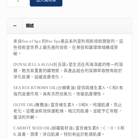
量
描述
來自Sea of Spa 的Bio Spa產品系列是利用新技術開發的，這
些技術是世界上最先進的技術，在美容和護理領域構成突
破。
DUNALIELLA ALGA(杜氏藻) 是生活在死海深處的唯一的藻
類，飽含其重要的礦物質。與產品組合的藻類萃取物有助於
淨化皮膚，延緩皮膚老化。
SEA BUCKTHORN OIL(沙棘果油) 提供與維生素A，C和E有
強烈滋養作用。具有天然抗氧化，恢復肌膚彈性。
OLIVE OIL(橄欖油) 富含維生素A，D和K，呵護肌膚，防止
老化。這種油有效保護乾燥，暗沉的肌膚，並賦予它年輕，
靈活的外觀。
CARROT SEED OIL(胡蘿蔔籽油) 富含維生素B，C，D，E和
K.滋養，潤澤，淨白肌膚。特別有益於乾燥肌膚。