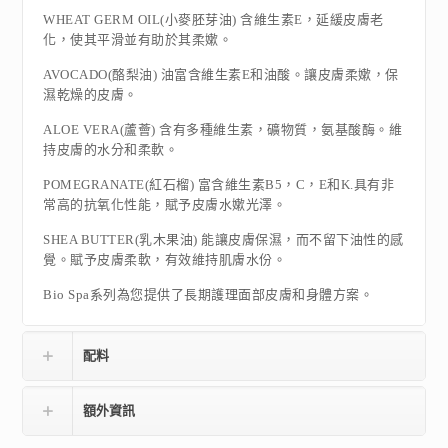
WHEAT GERM OIL(小麥胚芽油) 含維生素E，延緩皮膚老
化，使其平滑並有助於其柔嫰。
AVOCADO(酪梨油) 油富含維生素E和油酸。讓皮膚柔嫰，保
濕乾燥的皮膚。
ALOE VERA(蘆薈) 含有多種維生素，礦物質，氨基酸酶。維
持皮膚的水分和柔軟。
POMEGRANATE(紅石榴) 富含維生素B5，C，E和K.具有非
常高的抗氧化性能，賦予皮膚水嫰光澤。
SHEA BUTTER(乳木果油) 能讓皮膚保濕，而不留下油性的感
覺。賦予皮膚柔軟，有效維持肌膚水份。
Bio Spa系列為您提供了長期護理面部皮膚和身體方案。
配料
額外資訊