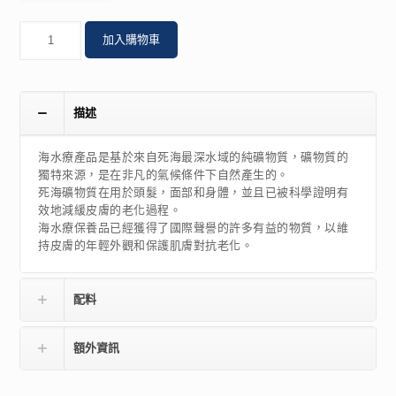
數
加入購物車
量
描述
海水療產品是基於來自死海最深水域的純礦物質，礦物質的
獨特來源，是在非凡的氣候條件下自然產生的。
死海礦物質在用於頭髮，面部和身體，並且已被科學證明有
效地減緩皮膚的老化過程。
海水療保養品已經獲得了國際聲譽的許多有益的物質，以維
持皮膚的年輕外觀和保護肌膚對抗老化。
配料
額外資訊