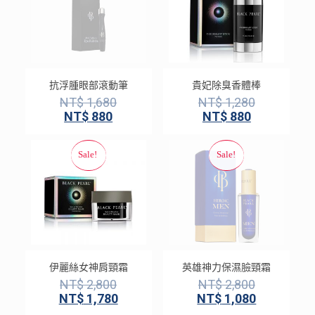
抗浮腫眼部滾動筆
貴妃除臭香體棒
NT$
1,680
NT$
1,280
NT$
880
NT$
880
伊麗絲女神肩頸霜
英雄神力保濕臉頸霜
NT$
2,800
NT$
2,800
NT$
1,780
NT$
1,080