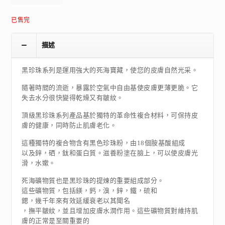
已售完
描述
黑珍珠系列是運用強大的死海寶藏，使您的皮膚自然光采。
隨著時間的流逝，暴露於空氣中自由基使皮膚更薄更脆。它
失去水分很快變得乾燥又有皺紋。
頂級黑珍珠系列產品基於獨特的革命性複合材料，可保持皮
膚的健康，同時防止肌膚老化。
這種獨特的複合物含有黑色珍珠粉，由18個胺基酸組成
以及鋅，硒，鈦和蛋白質。滋養粉塗在臉上，可以使皮膚光
滑，水嫰。
死海礦物質也是黑珍珠的提煉的重要組成部分。
這些礦物質，包括鎂，鈣，溴，鋅，鐵，硫和
鍶，幾千年來有效延緩衰老以其聞名
，撫平皺紋，並且增加皮膚水潤作用。這些礦物質對維持肌
膚的正常是至關重要的