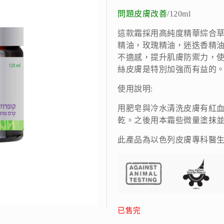
問題皮膚改善
/120ml
這款霜採用高純度精華綜合
精油，玫瑰精油，迷迭香精
不適感，提升肌膚防禦力，
絲皮膚是特別加強而有益的
使用說明:
用肥皂與冷水清洗皮膚有紅
乾。之後用本霜些微量塗抹
此產品為以色列皮膚專科醫
已售完