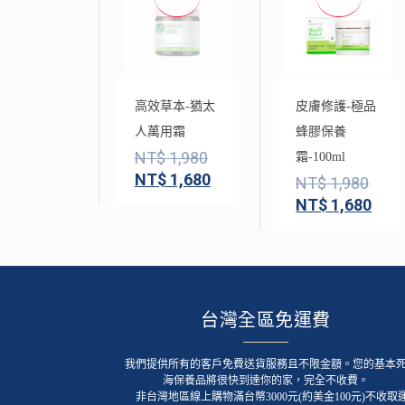
高效草本-猶太
皮膚修護-極品
人萬用霜
蜂膠保養
NT$
1,980
霜-100ml
NT$
1,680
NT$
1,980
NT$
1,680
台灣全區免運費
我們提供所有的客戶免費送貨服務且不限金額。您的基本
海保養品將很快到達你的家，完全不收費。
非台灣地區線上購物滿台幣3000元(約美金100元)不收取