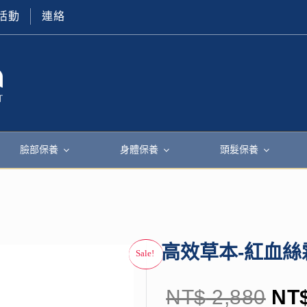
活動
連絡
臉部保養
身體保養
頭髮保養
高效草本-紅血絲
NT$
2,880
NT