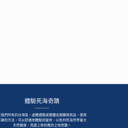
體驗死海奇蹟
在我們所有的台灣區，虛體通路或實體店面購買商品，使用
正確的方法，可以舒適地體驗到當地，以色列死海世界最大
天然寶庫，見證上帝的應許之地奇蹟。