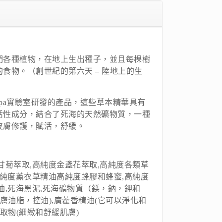
們各種植物，在地上生出種子，並且每棵樹
食物。（創世紀的第六天 – 陸地上的生
​​ Spa實驗室研發的產品，這些草本精華具有
活性成分，結合了死海的天然礦物質，一種
皮膚修護，賦活，舒緩。
甘菊萃取,高純度金盞花萃取,高純度各類草
高純度薰衣草精油高純度蜂膠和蜂蜜,高純度
油,死海黑泥,死海礦物質（鎂，鈉，鉀和
皮膚油脂，控油),廣藿香精油(它可以淨化和
取物(細緻和舒緩肌膚)