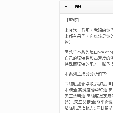
描述
【聖經】
上帝說：看那，我賜給你
上都有果子，它應該是你的
物）
高效草本系列是由Sea of
自己的獨特性和高濃度的
特殊而獨特的配方，賦予
本系列主成分分析如下:
高純度蘆薈萃取,高純度洋
本精油,高純度葡萄籽油,
天竺葵精油,高純度黑芝麻
鈣）,天竺葵精油(能平衡
增強肌膚抵抗力),洋甘菊萃