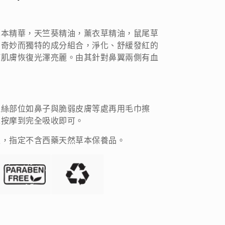
草本精華，天竺葵精油，薰衣草精油，鼠尾草
油奇妙而獨特的成分組合，淨化、舒緩發紅的
使肌膚恢復光澤亮麗。由其針對鼻翼兩側有血
。
血絲部位如鼻子與脆弱皮膚等處再用毛巾擦
並按摩到完全吸收即可。
生，指定不含西藥天然草本保養品。