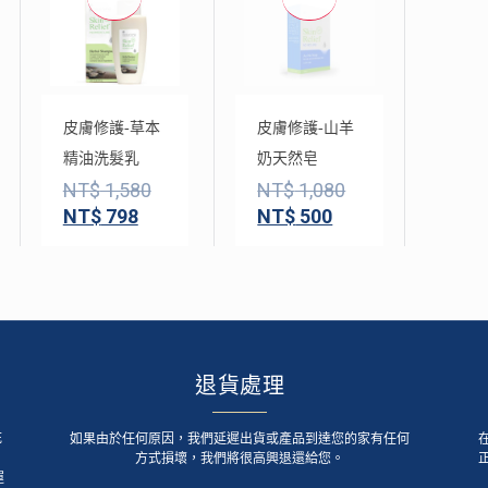
皮膚修護-草本
皮膚修護-山羊
精油洗髮乳
奶天然皂
NT$
1,580
NT$
1,080
NT$
798
NT$
500
退貨處理
死
如果由於任何原因，我們延遲出貨或產品到達您的家有任何
方式損壞，我們將很高興退還給您。
運