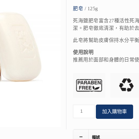
肥皂
/ 125g
死海鹽肥皂富含27種活性死
潔。肥皂徹底清潔，有助於
此皂將幫助皮膚保持水分平
使用說明
推薦用於面部和身體的日常
數
加入購物車
量
描述