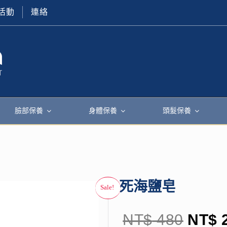
活動
連絡
臉部保養
身體保養
頭髮保養
死海鹽皂
NT$
480
NT$