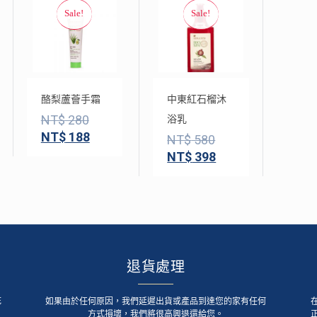
酪梨蘆薈手霜
中東紅石榴沐
NT$
280
浴乳
NT$
188
NT$
580
NT$
398
退貨處理
死
如果由於任何原因，我們延遲出貨或產品到達您的家有任何
方式損壞，我們將很高興退還給您。