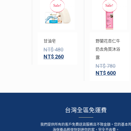
甘油皂
野蘭花杏仁牛
NT$
480
奶去角質沐浴
NT$
260
露
NT$
780
NT$
600
台灣全區免運費
我們提供所有的客戶免費送貨服務且不限金額。您的基本
海保養品將很快到達你的家，完全不收費。