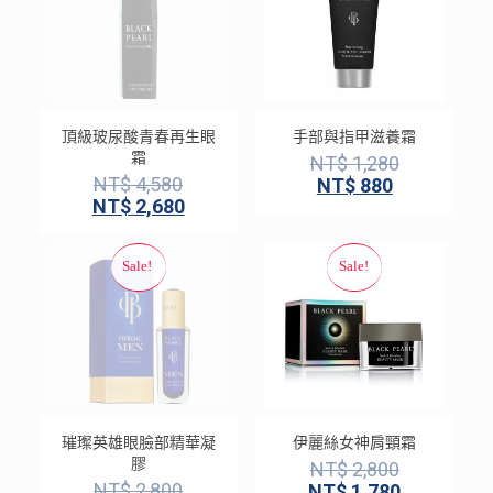
頂級玻尿酸青春再生眼
手部與指甲滋養霜
霜
NT$
1,280
NT$
4,580
NT$
880
NT$
2,680
璀璨英雄眼臉部精華凝
伊麗絲女神肩頸霜
膠
NT$
2,800
NT$
2,800
NT$
1,780