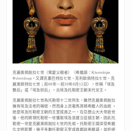
克麗奧佩脫拉七世（篤愛父親者）（希臘語：Κλεοπάτρα
Φιλοπάτωρ，又譯克婁巴特拉七世、克利歐佩特拉七世、克
麗奧佩特拉七世；前69年－前30年8月12日），世稱「埃及
艷后」或「埃及妖后」，古埃及托勒密王朝末代女王。
克麗奧佩脫拉七世為托勒密十二世所生，雖然克麗奧佩脫拉
擁有埃及法老的稱號，然而身上流著馬其頓希臘人的血統 。
她是埃及托勒密王朝的王室成員之一，在亞歷山大大帝逝世
後，他的將領托勒密一世獲取埃及並建立這個王朝，因此托
勒密一世是克麗奧佩脫拉七世的先祖。托勒密王國深受希臘
化文明影響，幾乎多數托勒密王室成員都說希臘語，並拒絕