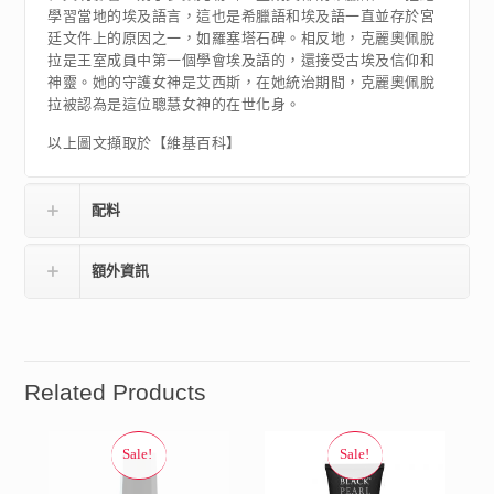
學習當地的埃及語言，這也是希臘語和埃及語一直並存於宮
廷文件上的原因之一，如羅塞塔石碑。相反地，克麗奧佩脫
拉是王室成員中第一個學會埃及語的，還接受古埃及信仰和
神靈。她的守護女神是艾西斯，在她統治期間，克麗奧佩脫
拉被認為是這位聰慧女神的在世化身。
以上圖文擷取於【維基百科】
配料
額外資訊
Related Products