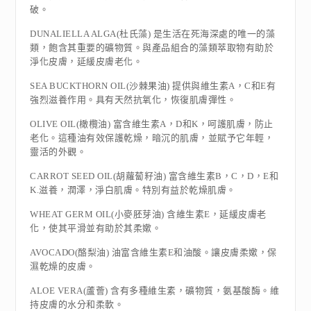
破。
DUNALIELLA ALGA(杜氏藻) 是生活在死海深處的唯一的藻
類，飽含其重要的礦物質。與產品組合的藻類萃取物有助於
淨化皮膚，延緩皮膚老化。
SEA BUCKTHORN OIL(沙棘果油) 提供與維生素A，C和E有
強烈滋養作用。具有天然抗氧化，恢復肌膚彈性。
OLIVE OIL(橄欖油) 富含維生素A，D和K，呵護肌膚，防止
老化。這種油有效保護乾燥，暗沉的肌膚，並賦予它年輕，
靈活的外觀。
CARROT SEED OIL(胡蘿蔔籽油) 富含維生素B，C，D，E和
K.滋養，潤澤，淨白肌膚。特別有益於乾燥肌膚。
WHEAT GERM OIL(小麥胚芽油) 含維生素E，延緩皮膚老
化，使其平滑並有助於其柔嫰。
AVOCADO(酪梨油) 油富含維生素E和油酸。讓皮膚柔嫰，保
濕乾燥的皮膚。
ALOE VERA(蘆薈) 含有多種維生素，礦物質，氨基酸酶。維
持皮膚的水分和柔軟。