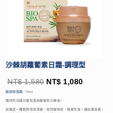
沙棘胡蘿蔔素日霜-調理型
NT$
1,580
NT$
1,080
臉部保濕霜
/ 50ml
獨特的活躍日霜充滿胡蘿蔔和沙棘油。
該霜是一種輕質地保濕霜，很快被吸收，親膚性強。讓皮膚滋養，