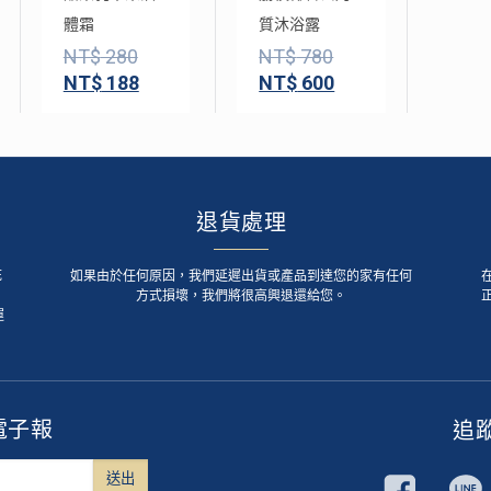
體霜
質沐浴露
NT$
280
NT$
780
NT$
188
NT$
600
退貨處理
死
如果由於任何原因，我們延遲出貨或產品到達您的家有任何
方式損壞，我們將很高興退還給您。
運
電子報
追