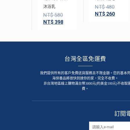
NT$
480
沐浴乳
NT$
260
NT$
580
NT$
398
台灣全區免運費
我們提供所有的客戶免費送貨服務且不限金額。您的基本
海保養品將很快到達你的家，完全不收費。
非台灣地區線上購物滿台幣3000元(約美金100元)不收取
費。
訂閱