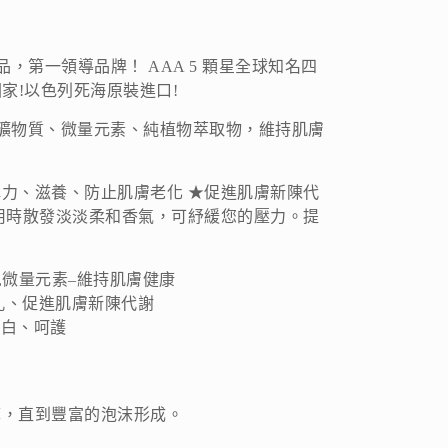
品，第一領導品牌！ AAA 5 顆星全球知名四
家!以色列死海原裝進口!
礦物質、微量元素、純植物萃取物，維持肌膚
力、滋養、防止肌膚老化 ★促進肌膚新陳代
用時散發淡淡柔和香氣，可紓緩您的壓力。提
海礦物質,微量元素–維持肌膚健康
緻毛孔、促進肌膚新陳代謝
、嫰白、呵護
摩，直到豐富的泡沫形成。