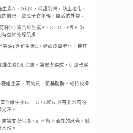
 富含維生素A，D和K，呵護肌膚，防止老化。
沉的肌膚，並賦予它年輕，靈活的外觀。
(胡蘿蔔籽油) 富含維生素B，C，D，E和K.滋
別有益於乾燥肌膚。
(小麥胚芽油) 含維生素E，延緩皮膚老化，使其
油富含維生素E和油酸。讓皮膚柔嫰，保濕乾燥
 含有多種維生素，礦物質，氨基酸酶。維持皮膚
榴) 富含維生素B5，C，E和K.具有非常高的
嫰光澤。
木果油) 能讓皮膚保濕，而不留下油性的感覺。賦
膚水份。