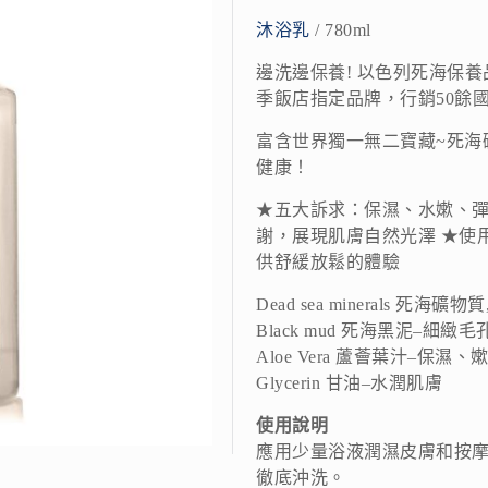
沐浴乳
/ 780ml
邊洗邊保養! 以色列死海保養
季飯店指定品牌，行銷50餘國
富含世界獨一無二寶藏~死海
健康！
★五大訴求：保濕、水嫰、彈
謝，展現肌膚自然光澤 ★使
供舒緩放鬆的體驗
Dead sea minerals 死
Black mud 死海黑泥–細
Aloe Vera 蘆薈葉汁–保濕
Glycerin 甘油–水潤肌膚
使用說明
應用少量浴液潤濕皮膚和按
徹底沖洗。