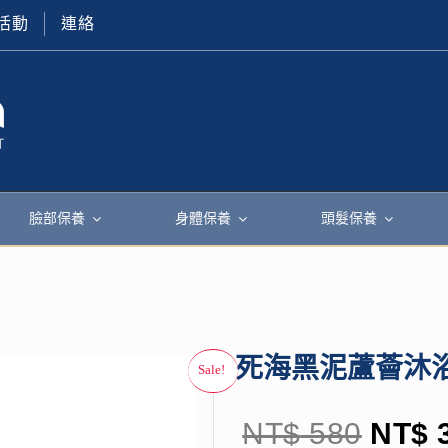
活動
連絡
臉部保養
身體保養
頭髮保養
死海黑泥蘆薈沐
NT$
580
NT$