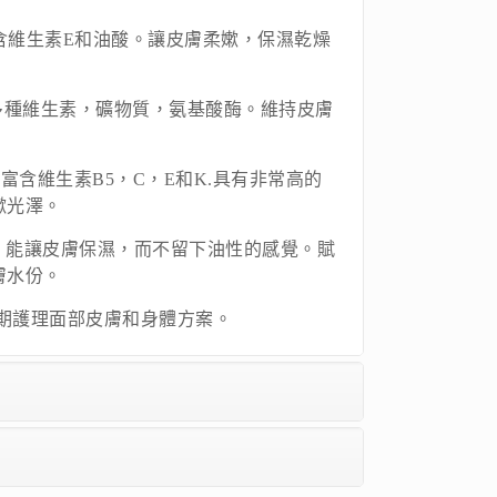
油富含維生素E和油酸。讓皮膚柔嫰，保濕乾燥
 含有多種維生素，礦物質，氨基酸酶。維持皮膚
榴) 富含維生素B5，C，E和K.具有非常高的
嫰光澤。
木果油) 能讓皮膚保濕，而不留下油性的感覺。賦
膚水份。
了長期護理面部皮膚和身體方案。