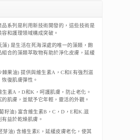
io Spa產品系列是利用新技術開發的，這些技術是
美容和護理領域構成突破。
A(杜氏藻) 是生活在死海深處的唯一的藻類，飽
品組合的藻類萃取物有助於淨化皮膚，延緩
IL(沙棘果油) 提供與維生素A，C和E有強烈滋
，恢復肌膚彈性。
 富含維生素A，D和K，呵護肌膚，防止老化。
沉的肌膚，並賦予它年輕，靈活的外觀。
(胡蘿蔔籽油) 富含維生素B，C，D，E和K.滋
別有益於乾燥肌膚。
(小麥胚芽油) 含維生素E，延緩皮膚老化，使其