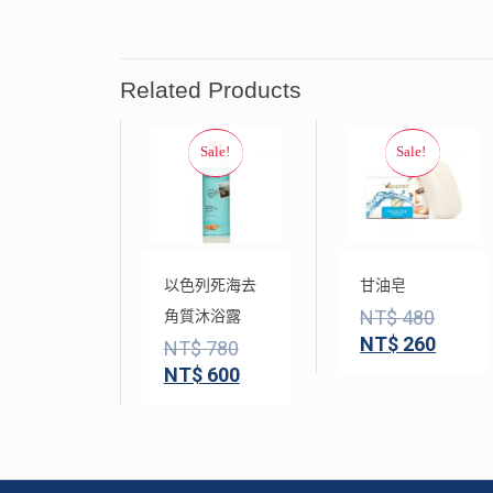
Related Products
以色列死海去
甘油皂
NT$
480
角質沐浴露
NT$
260
NT$
780
NT$
600