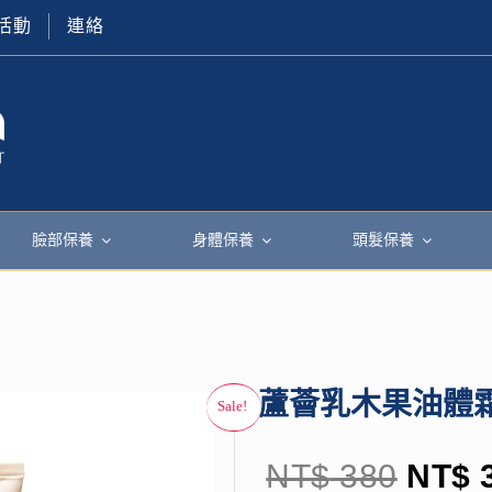
活動
連絡
臉部保養
身體保養
頭髮保養
蘆薈乳木果油體
NT$
380
NT$