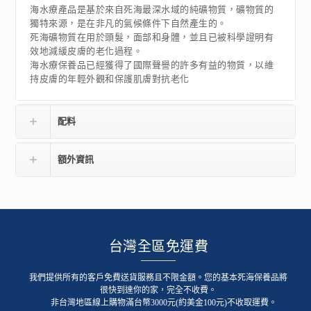
海水療產品是基於來自死海最深水域的純礦物質，礦物質的
獨特來源，是在非凡的氣候條件下自然產生的。
死海礦物質在用於頭髮，面部和身體，並且已被科學證明有
效地減緩皮膚的老化過程。
海水療保養品已經獲得了國際聲譽的許多有益的物質，以維
持皮膚的年輕外觀和保護肌膚對抗老化
配料
額外資訊
台灣全區免運費
我們提供所有的客戶免費送貨服務且不限金額。您的基本死海保養品將
很快到達你的家，完全不收費。
非台灣地區線上購物滿台幣3000元(約美金100元)不收取運費。