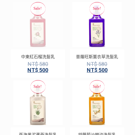
中東紅石榴洗髮乳
普羅旺斯薰衣草洗髮乳
NT$
580
NT$
580
NT$
500
NT$
500
死海黑泥蘆薈洗髮乳
胡蘿蔔沙棘油洗髮乳