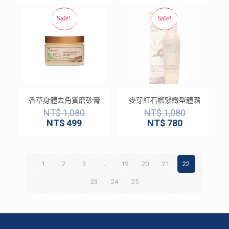
香草身體去角質磨砂膏
麥芽紅石榴緊緻型體霜
NT$
1,080
NT$
1,080
NT$
499
NT$
780
1
2
3
...
19
20
21
22
23
24
25