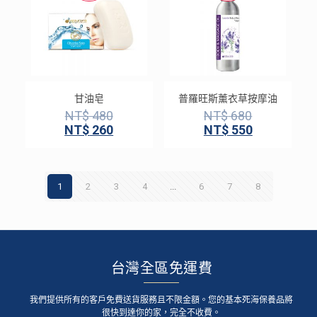
甘油皂
普羅旺斯薰衣草按摩油
NT$
480
NT$
680
NT$
260
NT$
550
1
2
3
4
...
6
7
8
台灣全區免運費
我們提供所有的客戶免費送貨服務且不限金額。您的基本死海保養品將
很快到達你的家，完全不收費。