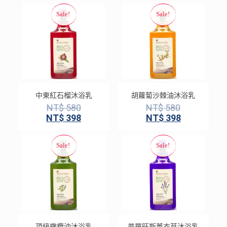
中東紅石榴沐浴乳
胡蘿蔔沙棘油沐浴乳
NT$
580
NT$
580
NT$
398
NT$
398
頂級橄欖油沐浴乳
普羅旺斯薰衣草沐浴乳