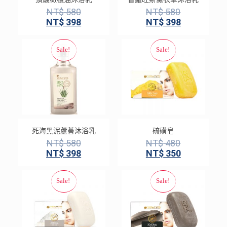
NT$
580
NT$
580
NT$
398
NT$
398
死海黑泥蘆薈沐浴乳
硫磺皂
NT$
580
NT$
480
NT$
398
NT$
350