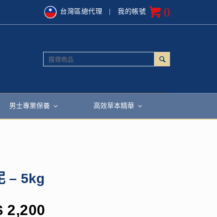
0
台灣區總代理
| 我的帳號
男士專業保養
高效草本精華
– 5kg
$
2,200