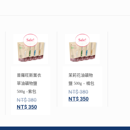
普羅旺斯薰衣
茉莉花油礦物
草油礦物鹽
鹽 500g – 橘包
NT$
380
500g –紫包
NT$
350
NT$
380
NT$
350