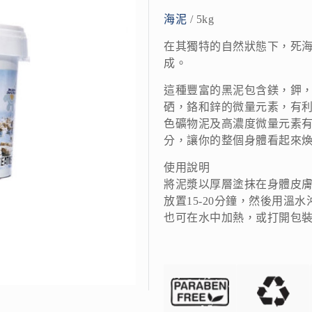
海泥
/ 5kg
在其獨特的自然狀態下，死
成。
這種豐富的黑泥包含鎂，鉀
硒，鉻和鋅的微量元素，有
色礦物泥及高濃度微量元素
分，讓你的整個身體看起來
使用說明
將泥漿以厚層塗抹在身體皮
放置15-20分鐘，然後用溫水
也可在水中加熱，或打開包