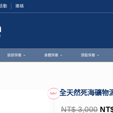
活動
連絡
臉部保養
身體保養
頭髮保養
全天然死海礦物泥 
NT$
3,000
NT