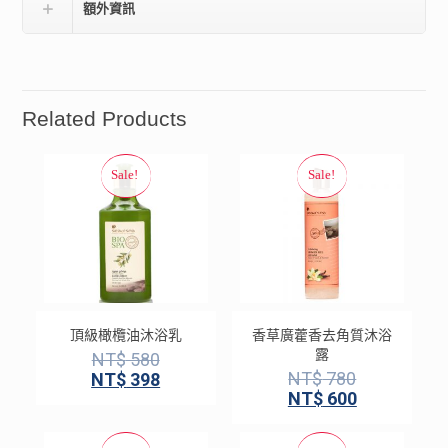
額外資訊
Related Products
頂級橄欖油沐浴乳
香草廣藿香去角質沐浴
露
NT$
580
NT$
780
NT$
398
NT$
600