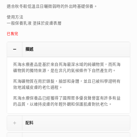
適合秋冬較低溫且日曬微弱時的外出時基礎保養。
使用方法
一般保養乳液 塗抹於皮膚表層
已售完
描述
死海水療產品是基於來自死海最深水域的純礦物質，而死海
礦物質的獨特來源，是在非凡的氣候條件下自然產生的。
死海礦物質在用於頭髮，臉部和身體，並且已被科學證明有
效地減緩皮膚的老化過程。
死海水療保養品已經獲得了國際眾多優良聲譽富有許多有益
的品質，以維持皮膚的年輕外觀和保護肌膚對抗老化。
配料