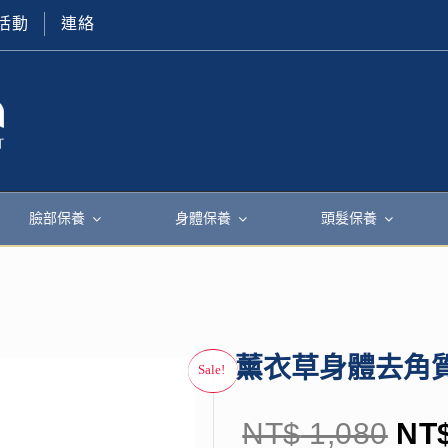
活動
連絡
臉部保養
身體保養
頭髮保養
薰衣草身體去角
NT$
1,080
NT