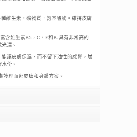
 含有多種維生素，礦物質，氨基酸酶。維持皮膚
榴) 富含維生素B5，C，E和K.具有非常高的
嫰光澤。
木果油) 能讓皮膚保濕，而不留下油性的感覺。賦
膚水份。
了長期護理面部皮膚和身體方案。