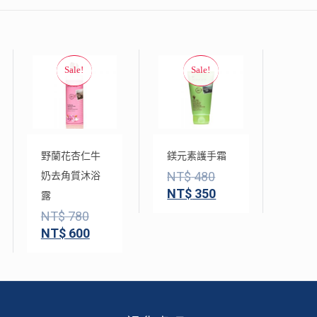
野蘭花杏仁牛
鎂元素護手霜
NT$
480
奶去角質沐浴
NT$
350
露
NT$
780
NT$
600