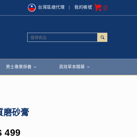
0
台灣區總代理
| 我的帳號
男士專業保養
高效草本精華
質磨砂膏
$
499