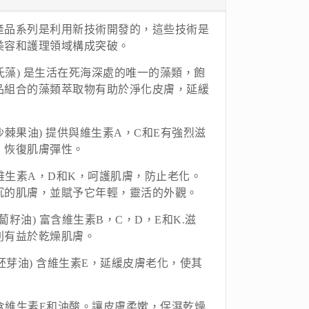
io Spa產品系列是利用新技術開發的，這些技術是
美容和護理領域構成突破。
A(杜氏藻) 是生活在死海深處的唯一的藻類，飽
品組合的藻類萃取物有助於淨化皮膚，延緩
IL(沙棘果油) 提供與維生素A，C和E有強烈滋
，恢復肌膚彈性。
 富含維生素A，D和K，呵護肌膚，防止老化。
沉的肌膚，並賦予它年輕，靈活的外觀。
(胡蘿蔔籽油) 富含維生素B，C，D，E和K.滋
別有益於乾燥肌膚。
(小麥胚芽油) 含維生素E，延緩皮膚老化，使其
油富含維生素E和油酸。讓皮膚柔嫰，保濕乾燥