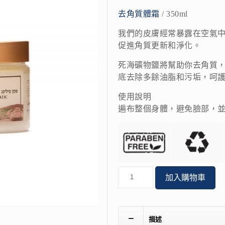
去角質體霜
/ 350ml
我們的皮膚經常暴露在空氣
促進角質更新和淨化。
死海礦物鹽將幫助你去角質
底去除多餘油脂和污垢，呵
使用說明
遍布整個身體，避免臉部，
數
加入購物車
量
描述