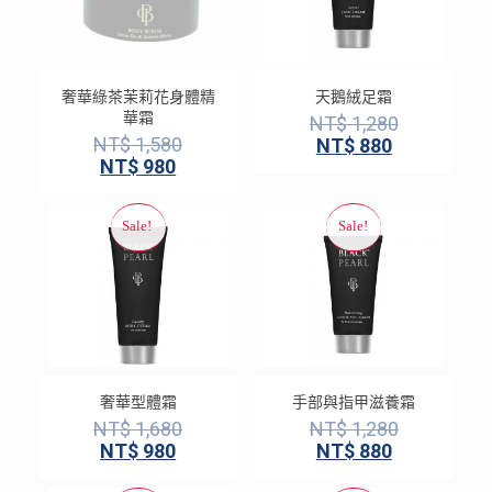
奢華綠茶茉莉花身體精
天鵝絨足霜
華霜
NT$
1,280
NT$
1,580
NT$
880
NT$
980
奢華型體霜
手部與指甲滋養霜
NT$
1,680
NT$
1,280
NT$
980
NT$
880