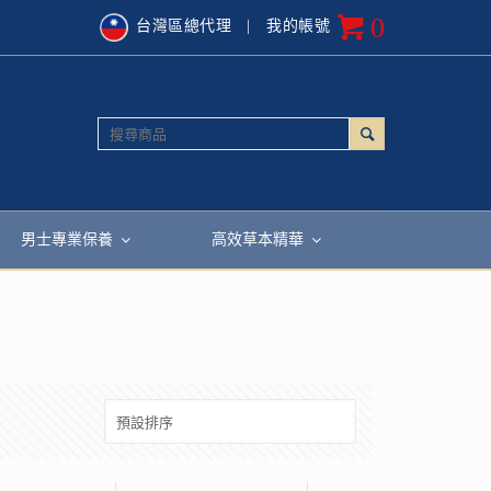
0
台灣區總代理
| 我的帳號
男士專業保養
高效草本精華