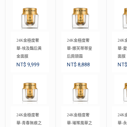
24K金極度奢
24K金極度奢
24
華-埃及豔后黃
華-娜芙蒂蒂皇
華-
金面膜
后肩頸霜
面膜
NT$
9,999
NT$
8,888
NT
24K金極度奢
24K金極度奢
24
華-青春無痕之
華-璀璨風華之
華-