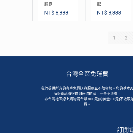
臉露
膜
NT$
8,888
NT$
8,888
1
2
台灣全區免運費
我們提供所有的客戶免費送貨服務且不限金額。您的基本
海保養品將很快到達你的家，完全不收費。
非台灣地區線上購物滿台幣3000元(約美金100元)不收取
費。
訂閱